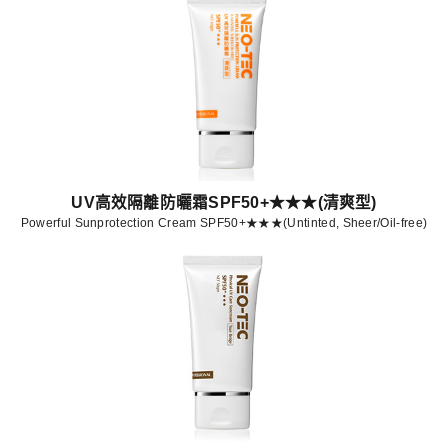
UV高效隔離防曬霜SPF50+★★★(清爽型)
Powerful Sunprotection Cream SPF50+★★★(Untinted, Sheer/Oil-free)